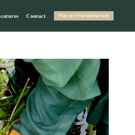
catures
Contact
Plan je offerteafspraak