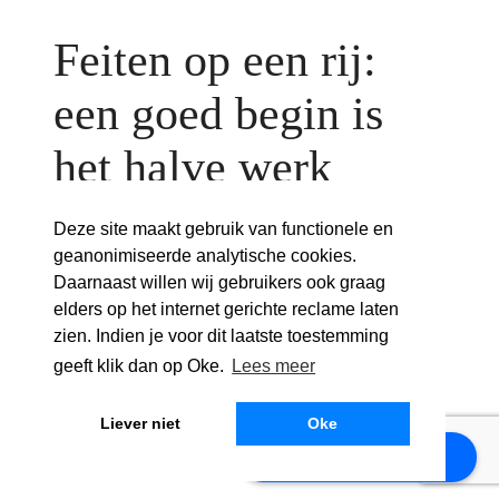
Feiten op een rij:
een goed begin is
het halve werk
Voordat je begint met planten, is het
Deze site maakt gebruik van functionele en
belangrijk om rekening te houden met:
geanonimiseerde analytische cookies.
Daarnaast willen wij gebruikers ook graag
Standplaats
: Bepaal hoeveel zon of
elders op het internet gerichte reclame laten
zien. Indien je voor dit laatste toestemming
schaduw de border krijgt en kies planten
geeft klik dan op Oke.
Lees meer
die daarbij passen.
Bodemtype
: Controleer of je grond
Liever niet
Oke
Plan je offerteafspraak
zanderig, klei-achtig of goed doorlatend is.
powered by Calendly